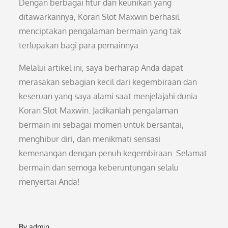
Dengan berbagai fitur dan keunikan yang
ditawarkannya, Koran Slot Maxwin berhasil
menciptakan pengalaman bermain yang tak
terlupakan bagi para pemainnya.
Melalui artikel ini, saya berharap Anda dapat
merasakan sebagian kecil dari kegembiraan dan
keseruan yang saya alami saat menjelajahi dunia
Koran Slot Maxwin. Jadikanlah pengalaman
bermain ini sebagai momen untuk bersantai,
menghibur diri, dan menikmati sensasi
kemenangan dengan penuh kegembiraan. Selamat
bermain dan semoga keberuntungan selalu
menyertai Anda!
By
admin