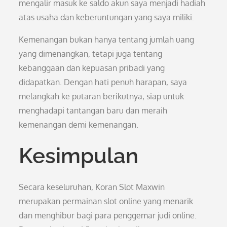
mengalir masuk ke saldo akun saya menjadi hadiah
atas usaha dan keberuntungan yang saya miliki.
Kemenangan bukan hanya tentang jumlah uang
yang dimenangkan, tetapi juga tentang
kebanggaan dan kepuasan pribadi yang
didapatkan. Dengan hati penuh harapan, saya
melangkah ke putaran berikutnya, siap untuk
menghadapi tantangan baru dan meraih
kemenangan demi kemenangan.
Kesimpulan
Secara keseluruhan, Koran Slot Maxwin
merupakan permainan slot online yang menarik
dan menghibur bagi para penggemar judi online.