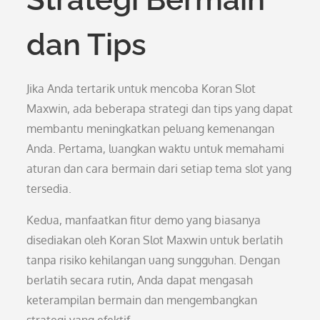
dan Tips
Jika Anda tertarik untuk mencoba Koran Slot
Maxwin, ada beberapa strategi dan tips yang dapat
membantu meningkatkan peluang kemenangan
Anda. Pertama, luangkan waktu untuk memahami
aturan dan cara bermain dari setiap tema slot yang
tersedia.
Kedua, manfaatkan fitur demo yang biasanya
disediakan oleh Koran Slot Maxwin untuk berlatih
tanpa risiko kehilangan uang sungguhan. Dengan
berlatih secara rutin, Anda dapat mengasah
keterampilan bermain dan mengembangkan