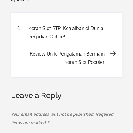
Post
Koran Slot RTP: Keajaiban di Dunia
Perjudian Online!
navigation
Review Unik: Pengalaman Bermain
Koran Slot Populer
Leave a Reply
Your email address will not be published.
Required
fields are marked
*