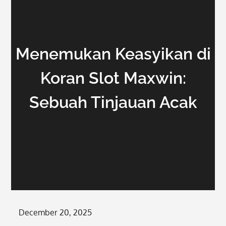
Menemukan Keasyikan di
Koran Slot Maxwin:
Sebuah Tinjauan Acak
Posted
December 20, 2025