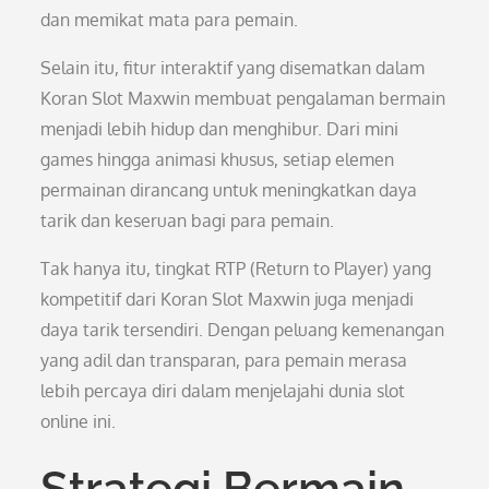
dan memikat mata para pemain.
Selain itu, fitur interaktif yang disematkan dalam
Koran Slot Maxwin membuat pengalaman bermain
menjadi lebih hidup dan menghibur. Dari mini
games hingga animasi khusus, setiap elemen
permainan dirancang untuk meningkatkan daya
tarik dan keseruan bagi para pemain.
Tak hanya itu, tingkat RTP (Return to Player) yang
kompetitif dari Koran Slot Maxwin juga menjadi
daya tarik tersendiri. Dengan peluang kemenangan
yang adil dan transparan, para pemain merasa
lebih percaya diri dalam menjelajahi dunia slot
online ini.
Strategi Bermain