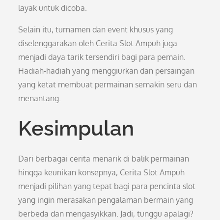
layak untuk dicoba.
Selain itu, turnamen dan event khusus yang
diselenggarakan oleh Cerita Slot Ampuh juga
menjadi daya tarik tersendiri bagi para pemain.
Hadiah-hadiah yang menggiurkan dan persaingan
yang ketat membuat permainan semakin seru dan
menantang.
Kesimpulan
Dari berbagai cerita menarik di balik permainan
hingga keunikan konsepnya, Cerita Slot Ampuh
menjadi pilihan yang tepat bagi para pencinta slot
yang ingin merasakan pengalaman bermain yang
berbeda dan mengasyikkan. Jadi, tunggu apalagi?