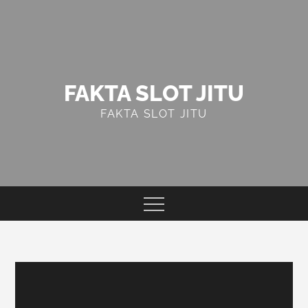
Skip
to
content
FAKTA SLOT JITU
FAKTA SLOT JITU