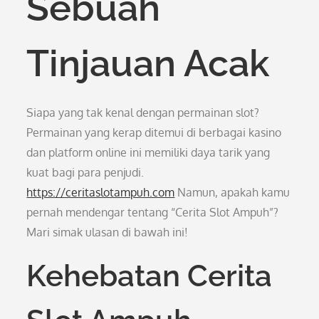
Sebuah
Tinjauan Acak
Siapa yang tak kenal dengan permainan slot?
Permainan yang kerap ditemui di berbagai kasino
dan platform online ini memiliki daya tarik yang
kuat bagi para penjudi.
https://ceritaslotampuh.com
Namun, apakah kamu
pernah mendengar tentang “Cerita Slot Ampuh”?
Mari simak ulasan di bawah ini!
Kehebatan Cerita