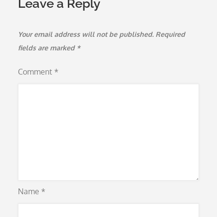
Leave a Reply
Your email address will not be published.
Required
fields are marked
*
Comment
*
Name
*